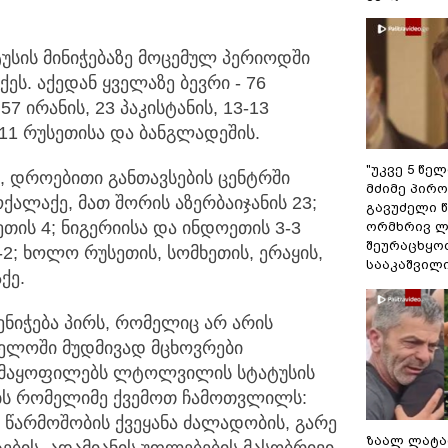
ტუსის მინიჭებაზე მოცემულ პერიოდში
ქეს. აქედან ყველაზე ბევრი - 76
7 ირანის, 23 პაკისტანის, 13-13
1-11 რუსეთისა და ბანგლადეშის.
"უკვე 5 წე
, დროებითი განთავსების ცენტრში
მძიმე პირო
ქალაქე, მათ შორის აზერბაიჯანის 23;
გავუძელი წ
ნეთის 4; ნიგერიისა და ინდოეთის 3-3
ორმხრივ ლ
შეურაცხყოფ
-2; ხოლო რუსეთის, სომხეთის, ერაყის,
სააკაშვილ
ქე.
ენიჭება პირს, რომელიც არ არის
ელოში მუდმივად მცხოვრები
აკმაყოფილებს ლტოლვილის სტატუსის
ებს რომელიმე ქვემოთ ჩამოთვლილს:
 წარმოშობის ქვეყანა ძალადობის, გარე
ზაალ ლატა