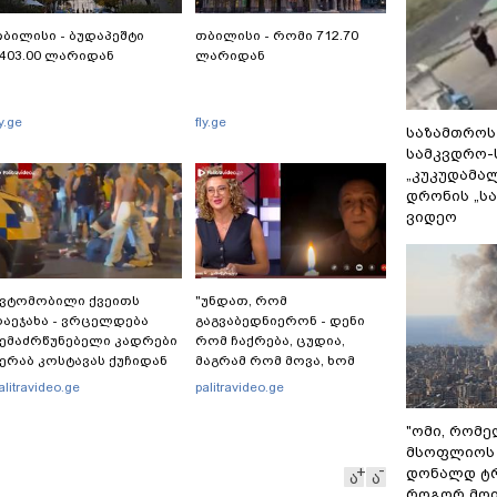
ბილისი - ბუდაპეშტი
თბილისი - რომი 712.70
403.00 ლარიდან
ლარიდან
ly.ge
fly.ge
საზამთროს
სამკვდრო-
„კუკუდამალ
დრონის „ს
ვიდეო
ვტომობილი ქვეითს
"უნდათ, რომ
აეჯახა - ვრცელდება
გაგვაბედნიერონ - დენი
ემაძრწუნებელი კადრები
რომ ჩაქრება, ცუდია,
ერაბ კოსტავას ქუჩიდან
მაგრამ რომ მოვა, ხომ
გაგვეხარდება“ -
alitravideo.ge
palitravideo.ge
"Palitranews"-ს პირდეპირ
ეთერში გია ხუხაშვილი
"ომი, რომ
სანთლის შუქით ჩაერთო
მსოფლიოს 
დონალდ ტრ
ა
ა
როგორ მოიქ