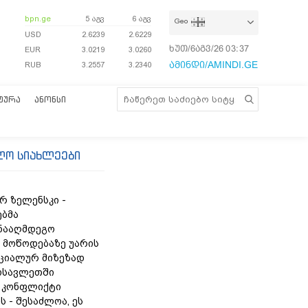
bpn.ge
5 აგვ
6 აგვ
Geo
USD
2.6239
2.6229
ხუთ/6აგვ/26
03:37:47
EUR
3.0219
3.0260
ამინდი/AMINDI.GE
RUB
3.2557
3.2340
ᲢᲣᲠᲐ
ᲐᲜᲝᲜᲡᲘ
ლო სიახლეები
 ზელენსკი -
ბმა
ნააღმდეგო
ს მოწოდებაზე უარის
ციალურ მიზეზად
ოსავლეთში
 კონფლიქტი
 - შესაძლოა, ეს