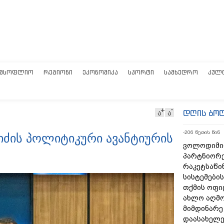
ᲛᲡᲝᲤᲚᲘᲝ
ᲠᲔᲒᲘᲝᲜᲘ
ᲔᲙᲝᲜᲝᲛᲘᲙᲐ
ᲡᲞᲝᲠᲢᲘ
ᲡᲐᲛᲮᲔᲓᲠᲝ
ᲙᲣᲚ
დღის ბო
ა
ა
-206 წუთის წინ
რიძის პოლიტიკური ავანტიურის
ვოლოდიმირ
პარტნიორე
რაკეტსაწი
სისტემები
თქმის ოფი
ახლო აღმ
მიმდინარე
დაასახელეს