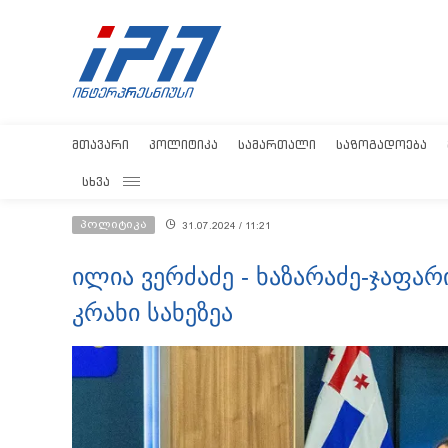
ᲛᲗᲐᲕᲐᲠᲘ
ᲞᲝᲚᲘᲢᲘᲙᲐ
ᲡᲐᲛᲐᲠᲗᲐᲚᲘ
ᲡᲐᲖᲝᲒᲐᲓᲝᲔᲑᲐ
ᲡᲮᲕᲐ
პოლიტიკა
31.07.2024 / 11:21
ილია ვერძაძე - ხაზარაძე-ჯაფა
კრახი სახეზეა