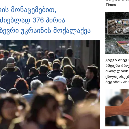
Times
ის მონაცემებით,
ძიებლად 376 პირია
ბევრი უკრაინის მოქალაქეა
კიევი ისევ
ამდენი ბა
მსოფლიოს 
ქალაქისკენ
პუტინის ა