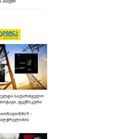
 პასუხი
ნელდა საქართველო
აბოტაჟი, ტექნიკური
იონალიზმი?! -
ვალჭრელიძის