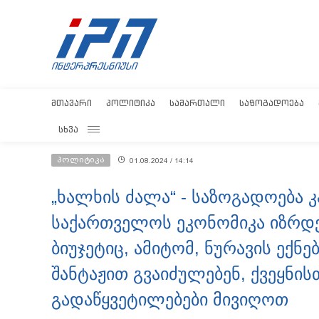
ᲛᲗᲐᲕᲐᲠᲘ
ᲞᲝᲚᲘᲢᲘᲙᲐ
ᲡᲐᲛᲐᲠᲗᲐᲚᲘ
ᲡᲐᲖᲝᲒᲐᲓᲝᲔᲑᲐ
ᲡᲮᲕᲐ
პოლიტიკა
01.08.2024 / 14:14
„ხალხის ძალა“ - საზოგადოება 
საქართველოს ეკონომიკა იზრდებ
ბიუჯეტიც, ამიტომ, ნურავის ექნ
შანტაჟით გვაიძულებენ, ქვეყნის
გადაწყვეტილებები მივიღოთ