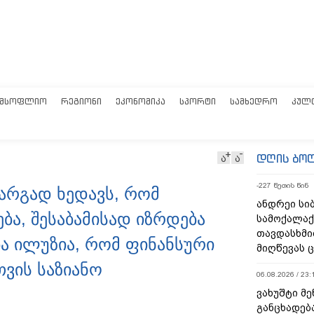
ᲛᲡᲝᲤᲚᲘᲝ
ᲠᲔᲒᲘᲝᲜᲘ
ᲔᲙᲝᲜᲝᲛᲘᲙᲐ
ᲡᲞᲝᲠᲢᲘ
ᲡᲐᲛᲮᲔᲓᲠᲝ
ᲙᲣᲚ
დღის ბო
ა
ა
-227 წუთის წინ
კარგად ხედავს, რომ
ანდრეი სიბ
ა, შესაბამისად იზრდება
სამოქალაქ
თავდასხმი
ება ილუზია, რომ ფინანსური
მიღწევას 
თვის საზიანო
06.08.2026 / 23:
ვახუშტი მე
განცხადებ