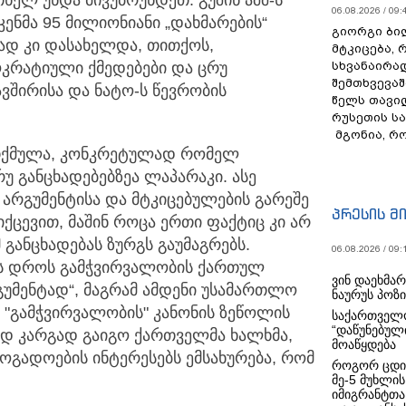
ხელ უნდა მივუბრუნდეთ. გუშინ აშშ-ს
06.08.2026 / 09:
ენმა 95 მილიონიანი „დახმარების“
გიორგი ბილ
ეზად კი დასახელდა, თითქოს,
მტკიცება, 
სხვანაირა
კრატიული ქმედებები და ცრუ
შემთხვევაშ
ვშირისა და ნატო-ს წევრობის
წელს თავი
რუსეთის ს
მგონია, რ
 თქმულა, კონკრეტულად რომელ
უ განცხადებებზეა ლაპარაკი. ასე
არგუმენტისა და მტკიცებულების გარეშე
პრესის მ
ქცევით, მაშინ როცა ერთი ფაქტიც კი არ
მ განცხადებას ზურგს გაუმაგრებს.
06.08.2026 / 09:
ის დროს გამჭვირვალობის ქართულ
ვინ დაეხმა
გუმენტად“, მაგრამ ამდენი უსამართლო
ნაურუს პოზ
 "გამჭვირვალობის" კანონის ზეწოლის
საქართველო
“დაწუნებულ
ად კარგად გაიგო ქართველმა ხალხმა,
მოაწყდება
ოგადოების ინტერესებს ემსახურება, რომ
როგორ ცდი
მე-5 მუხლის
იმიგრანტთა