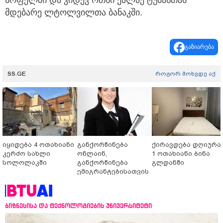
სოფელში და კიდევ ოთხი ქალაქ ტუბასთან
მდებარე ლტოლვილთა ბანაკში.
გაზიარება
SS.GE
როგორ მოხვდე აქ
იყიდება 4 ოთახიანი
განქორწინება
ქირავდება დღიურა
კერძო სახლი
ონლაინ,
1 ოთახიანი ბინა
სოლოლაკში
განქორწინება
გლდანში
ემიგრანტებისათვის
საქართველოში
ჩამოსვლის გარეშე
ბიზნესისა და ტექნოლოგიების უნივერსიტეტი