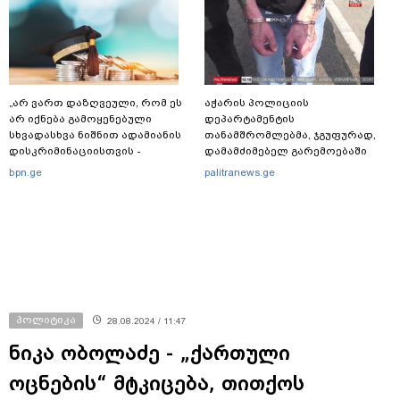
„არ ვართ დაზღვეული, რომ ეს
აჭარის პოლიციის
არ იქნება გამოყენებული
დეპარტამენტის
სხვადასხვა ნიშნით ადამიანის
თანამშრომლებმა, ჯგუფურად,
დისკრიმინაციისთვის -
დამამძიმებელ გარემოებაში
განათლების სისტემა დიდი
ჩადენილი განზრახ
bpn.ge
palitranews.ge
უფსკრულისკენ მიდის“
მკვლელობის მცდელობისა და
ცეცხლსასროლი იარაღის
მართლსაწინააღდმეგო შეძენა-
შენახვა-ტარებისთვის ძებნილი
პირი დააკავა
პოლიტიკა
28.08.2024 / 11:47
ნიკა ობოლაძე - „ქართული
ოცნების“ მტკიცება, თითქოს