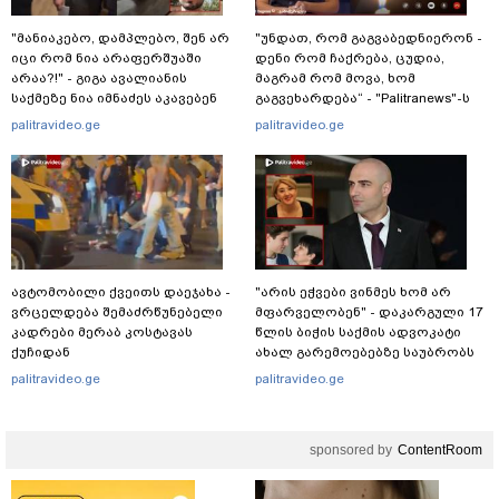
"მანიაკებო, დამპლებო, შენ არ
"უნდათ, რომ გაგვაბედნიერონ -
იცი რომ ნია არაფერშუაში
დენი რომ ჩაქრება, ცუდია,
არაა?!" - გიგა ავალიანის
მაგრამ რომ მოვა, ხომ
საქმეზე ნია იმნაძეს აკავებენ
გაგვეხარდება“ - "Palitranews"-ს
პირდეპირ ეთერში გია
palitravideo.ge
palitravideo.ge
ხუხაშვილი სანთლის შუქით
ჩაერთო
ავტომობილი ქვეითს დაეჯახა -
"არის ეჭვები ვინმეს ხომ არ
ვრცელდება შემაძრწუნებელი
მფარველობენ" - დაკარგული 17
კადრები მერაბ კოსტავას
წლის ბიჭის საქმის ადვოკატი
ქუჩიდან
ახალ გარემოებებზე საუბრობს
palitravideo.ge
palitravideo.ge
sponsored by
ContentRoom