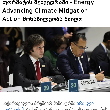
ფორმატის შეხვედრაში - Energy:
Advancing Climate Mitigation
Action მონაწილეობა მიიღო
საქართველოს პრემიერ-მინისტრმა
ირაკლი
კობახიძემ
, ბაქოში, გაეროს კლიმატის ცვლილების