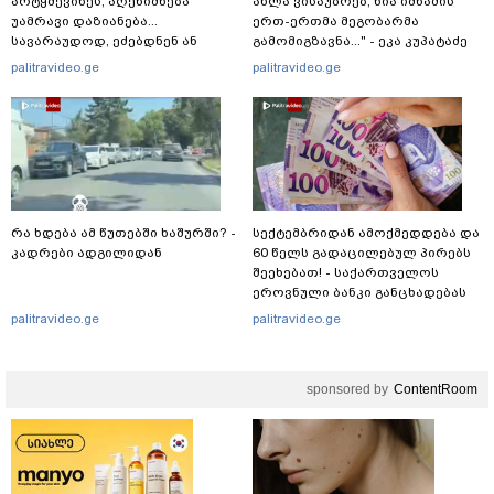
არტყმევინეს, აღენიშნება
ახლა ვისაუბრებ, ნია იმნაძის
უამრავი დაზიანება...
ერთ-ერთმა მეგობარმა
სავარაუდოდ, ეძებდნენ ან
გამომიგზავნა..." - ეკა კუპატაძე
დებდნენ ნარკოტიკს" - რას
palitravideo.ge
palitravideo.ge
ჰყვება ადვოკატი კურიერზე,
რომელსაც
არასრულწლოვანები
ფიზიკურად გაუსწორდნენ?
რა ხდება ამ წუთებში ხაშურში? -
სექტემბრიდან ამოქმედდება და
კადრები ადგილიდან
60 წელს გადაცილებულ პირებს
შეეხებათ! - საქართველოს
ეროვნული ბანკი განცხადებას
ავრცელებს
palitravideo.ge
palitravideo.ge
sponsored by
ContentRoom