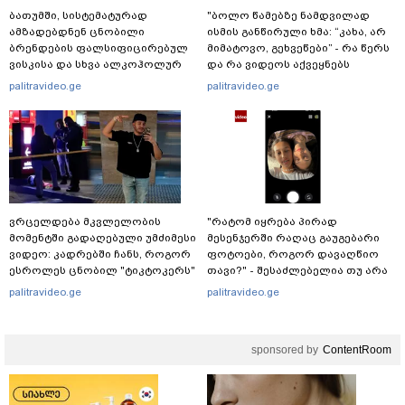
ბათუმში, სისტემატურად
"ბოლო წამებზე ნამდვილად
ამზადებდნენ ცნობილი
ისმის განწირული ხმა: “კახა, არ
ბრენდების ფალსიფიცირებულ
მიმატოვო, გეხვეწები” - რა წერს
ვისკისა და სხვა ალკოჰოლურ
და რა ვიდეოს აქვეყნებს
სასმელებს - რა დეტალებს
ადვოკატი, ტარიელ კაკაბაძე?
palitravideo.ge
palitravideo.ge
ასაჯაროებს ფინანსთა
სამინისტროს საგამოძიებო
სამსახური?
ვრცელდება მკვლელობის
"რატომ იყრება პირად
მომენტში გადაღებული უმძიმესი
მესენჯერში რაღაც გაუგებარი
ვიდეო: კადრებში ჩანს, როგორ
ფოტოები, როგორ დავაღწიო
ესროლეს ცნობილ "ტიკტოკერს"
თავი?" - შესაძლებელია თუ არა
ლაივის დროს - რას ამბობს
ამ ფუნქციის წაშლა?
palitravideo.ge
palitravideo.ge
მომხდარზე მექსიკის პოლიცია
sponsored by
ContentRoom