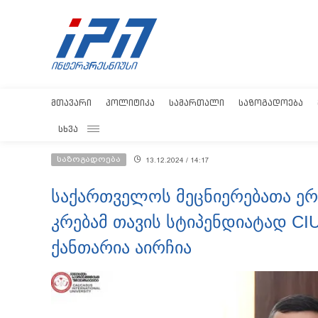
ᲛᲗᲐᲕᲐᲠᲘ
ᲞᲝᲚᲘᲢᲘᲙᲐ
ᲡᲐᲛᲐᲠᲗᲐᲚᲘ
ᲡᲐᲖᲝᲒᲐᲓᲝᲔᲑᲐ
ᲡᲮᲕᲐ
საზოგადოება
13.12.2024 / 14:17
საქართველოს მეცნიერებათა ე
კრებამ თავის სტიპენდიატად CI
ქანთარია აირჩია