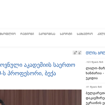
ᲛᲡᲝᲤᲚᲘᲝ
ᲠᲔᲒᲘᲝᲜᲘ
ᲔᲙᲝᲜᲝᲛᲘᲙᲐ
ᲡᲞᲝᲠᲢᲘ
ᲡᲐᲛᲮᲔᲓᲠᲝ
ᲙᲣᲚ
დღის ბო
ა
ა
-123 წუთის წინ
როვნული აკადემიის საერთო
ლილო-მარ
U-ს პროფესორი, ბექა
ხანძარია -
უკიდია
-41 წუთის წინ
ბულგარეთ
დაკავშირე
უკრაინის 