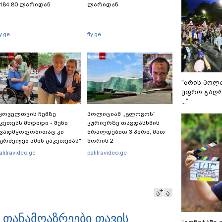
184.80 ლარიდან
ლარიდან
ly.ge
fly.ge
"არის პოლ
უფრო გაღრ
...“
ყოველთვის ჩემზე
პოლიციამ ,,გლოვოს”
კეთესს მხდიდი - შენი
კურიერზე თავდასხმის
ავადმყოფობითაც კი
ბრალდებით 3 პირი, მათ
გრძელებ ამის გაკეთებას"
შორის 2
 თეონა კონტრიძე
არასრულწლოვანი
alitravideo.ge
palitravideo.ge
მეუღლეს ემოციურ
დააკავა - შსს
პოსტს" უძღვნის
ინფორმაციას ავრცელებს
ა
ა
ს თანამოაზრეები თავის