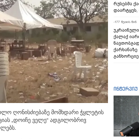
რუსებმა ქ
დაარტყეს, 
-177 წუთის წინ
უკრაინული
ქალაქ ია
ნავთობგად
ქარხანაზე
განხორცი
ინტერვიუ
კოლო ღონისძიებაზე მომხდარი ჭყლეტის
ციას „დოიჩე ველე“
ადგილობრივ
ლებს.