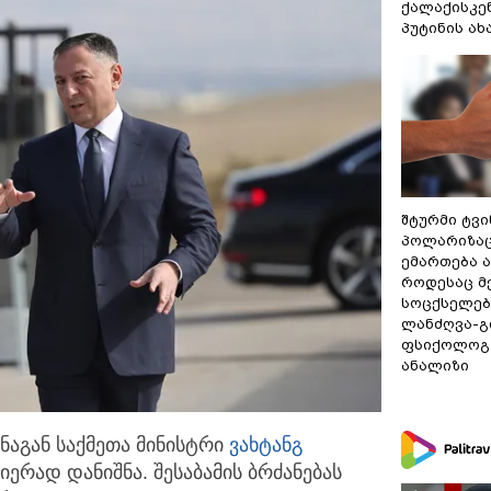
ქალაქისკენ
პუტინის ა
შტურმი ტვ
პოლარიზაცი
ემართება ა
როდესაც მ
სოცქსელებ
ლანძღვა-გი
ფსიქოლოგ 
ანალიზი
ნაგან საქმეთა მინისტრი
ვახტანგ
ერად დანიშნა. ­
შესაბამის ბრძანებას