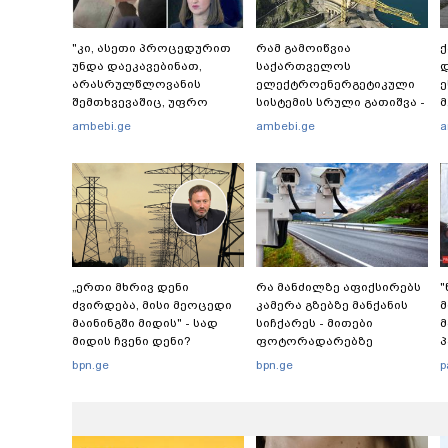
"კი, ასეთი პროცედურით
რამ გამოიწვია
უნდა დაეკავებინათ,
საქართველოს
დ
არასრულწლოვანის
ელექტროენერგეტიკული
ე
შემთხვევაშიც, უფრო
სისტემის სრული გათიშვა -
მსუბუქი ვარიანტი ძნელი
რას ამბობს სემეკ-ის
-
ambebi.ge
ambebi.ge
a
წარმოსადგენია...
წევრი
ს
ბუნდოვანია, რატომ
"
აღსრულდა განჩინება
შ
ღამე" - იურისტები
რ
„ერთი მხრივ დენი
რა მანძილზე აფიქსირებს
ძვირდება, მისი მეოცედი
კამერა გზებზე მანქანის
მაინინგში მიდის" - სად
სიჩქარეს - მითები
მ
მიდის ჩვენი დენი?
ფოტორადარებზე
პ
bpn.ge
bpn.ge
p