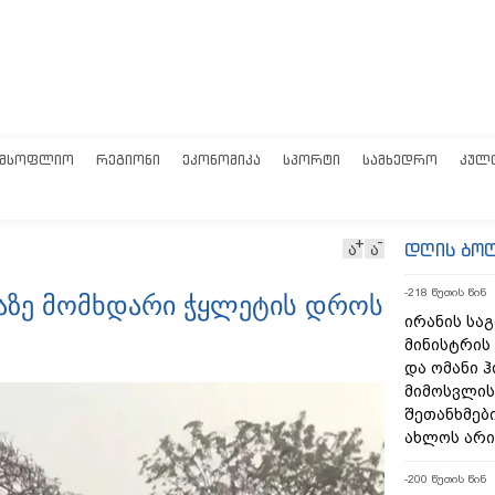
ᲛᲡᲝᲤᲚᲘᲝ
ᲠᲔᲒᲘᲝᲜᲘ
ᲔᲙᲝᲜᲝᲛᲘᲙᲐ
ᲡᲞᲝᲠᲢᲘ
ᲡᲐᲛᲮᲔᲓᲠᲝ
ᲙᲣᲚ
დღის ბო
ა
ა
-218 წუთის წინ
აზე მომხდარი ჭყლეტის დროს
ირანის სა
მინისტრის
და ომანი 
მიმოსვლის
შეთანხმებ
ახლოს არი
-200 წუთის წინ