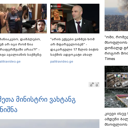
"ომი, რომ
მანიაკებო, დამპლებო,
"არის ეჭვები ვინმეს ხომ
მსოფლიოს 
ენ არ იცი რომ ნია
არ მფარველობენ" -
დონალდ ტრ
რაფერშუაში არაა?!" -
დაკარგული 17 წლის ბიჭის
როგორ მოიქ
იგა ავალიანის საქმეზე
საქმის ადვოკატი ახალ
Times
ია იმნაძეს აკავებენ
გარემოებებზე საუბრობს
alitravideo.ge
palitravideo.ge
ა
ა
მეთა მინისტრი ვახტანგ
ნიშნა
კიევი ისევ
ამდენი ბა
მსოფლიოს 