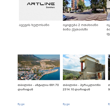
ავეჯის ხელოსანი
იყიდება 2 ოთახიანი
ი
ბინა ქუთაისში
ბ
ფ
თბილისი - ანტალია 691.70
თბილისი - ჰერაკლიონი
თ
ლარიდან
2314.10 ლარიდან
9
fly.ge
fly.ge
f