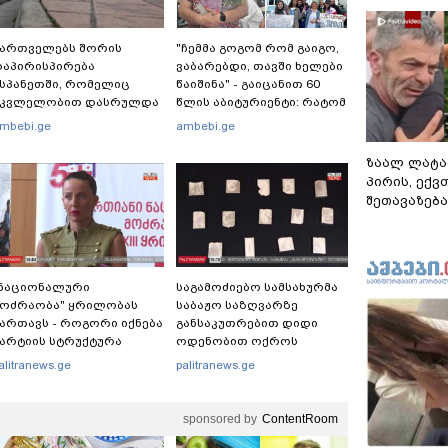
ქართველებს შორის
"ჩემმა გოგომ რომ გაიგო,
აპირისპირება
ვაბარებდი, თავში ხელები
სპანეთში, რომელიც
წაიშინა" - გაიცანით 60
მკვლელობით დასრულდა
წლის აბიტურიენტი: რატომ
 რას წერს
გადაწყვიტა ბაგრატიონთა
mbebi.ge
ambebi.ge
აერთაშორისო მედია:
შთამომავალმა პედაგოგმა
მანქანა დიდი სიჩქარით
გამოცდებზე გასვლა
ზაალ ლატა
ეეჯახა ჟორასა და
პირის, ექვ
აინდის"
შეთავაზება
"ნაციონალური
საგამოძიებო სამსახურმა
მოძრაობა" ყრილობას
საბაჟო საზღვარზე
ართავს - როგორი იქნება
განსაკუთრებით დიდი
არტიის სტრუქტურა
ოდენობით ოქროს
ზოდების უკანონოდ
alitranews.ge
palitranews.ge
გადმოტანის ფაქტზე ერთი
პირი დააკავა
sponsored by
ContentRoom