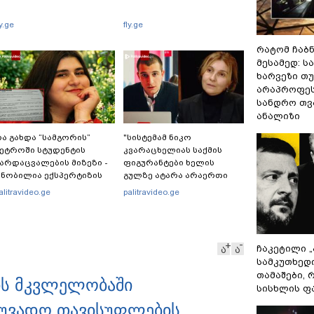
ly.ge
fly.ge
რატომ ჩაბ
მესამედ: ს
ხარვეზი თუ
არაპროფეს
სანდრო თ
ანალიზი
ა გახდა “სამგორის”
"სისტემამ ნიკო
ეტროში სტუდენტის
კვარაცხელიას საქმის
არდაცვალების მიზეზი -
ფიგურანტები ხელის
ნობილია ექსპერტიზის
გულზე ატარა არაერთი
ასუხი
წელი! ხომ არ იცით
alitravideo.ge
palitravideo.ge
რატომ?! იქნებ იმიტომ
რომ თავად დაუკვეთეს?!“
– ნიკო კვარაცხელიას
დედა განცხადებას
ჩაკეტილი 
ა
ა
ავრცელებს
სამკუთხედ
თამაშები,
ის მკვლელობაში
სისხლის ფ
 უვადო თავისუფლების