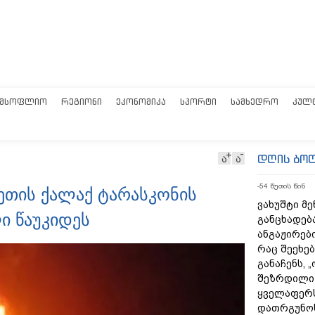
ᲛᲡᲝᲤᲚᲘᲝ
ᲠᲔᲒᲘᲝᲜᲘ
ᲔᲙᲝᲜᲝᲛᲘᲙᲐ
ᲡᲞᲝᲠᲢᲘ
ᲡᲐᲛᲮᲔᲓᲠᲝ
ᲙᲣᲚ
დღის ბო
ა
ა
-54 წუთის წინ
ეთის ქალაქ ტარასკონის
ვახუშტი მე
ი წაუკიდეს
განცხადებ
ანგაჟირები
რაც შეეხებ
განაჩენს, 
შეზრდილი
ყველაფერს
დათრგუნო