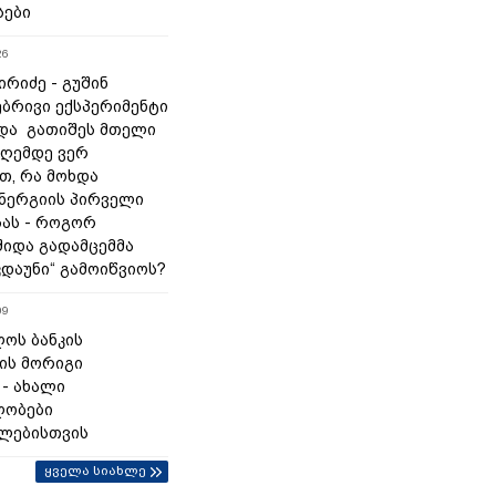
სები
26
რიძე - გუშინ
ბრივი ექსპერიმენტი
და გათიშეს მთელი
დღემდე ვერ
თ, რა მოხდა
ნერგიის პირველი
ას - როგორ
შიდა გადამცემმა
კდაუნი“ გამოიწვიოს?
09
ოს ბანკის
ის მორიგი
 - ახალი
ლობები
ლებისთვის
ყველა სიახლე