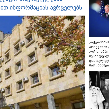
ებით ინფორმაციას ავრცელებს
„ოქტომბრი
არჩევანის 
„ორ სკამზე
შესაძლებლ
დასრულდეს
მირიანაშვ