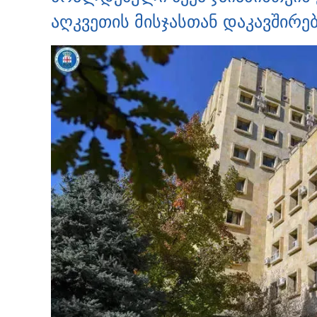
აღკვეთის მისჯასთან დაკავშირ