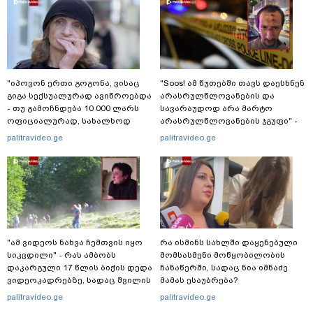
"იპოვონ ერთი გოგონა, ვისაც
"Soos! ამ წუთებში თავს დაესხნენ
გიგა სექსუალურად ავიწროებდა
არასრულწლოვანების და
- თუ გამოჩნდება 10 000 ლარს
სავარაუდოდ არა მარტო
ოფიციალურად, სახალხოდ
არასრულწლოვანების ჯგუფი" -
გადავცემ" - ეკა კუპატაძე
რა ინფორმაციას ავრცელებს
palitravideo.ge
palitravideo.ge
განცხადებას ავრცელებს
ადვოკატი?
"ამ ვიდეოს ნახვა ჩემთვის იყო
რა ისმინს სახლში დაყენებული
სიკვდილი" - რას ამბობს
მომსასმენი მოწყობილობის
დაკარგული 17 წლის ბიჭის დედა
ჩანაწერში, სადაც ნია იმნაძე
ვიდეოკადრებზე, სადაც შვილის
მამას ესაუბრება?
განწირული ვედრების ხმა
palitravideo.ge
palitravideo.ge
ამოიცნო