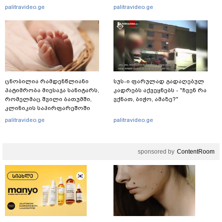
თოლორაია სოციალურ
palitravideo.ge
palitravideo.ge
ქსელში?
ცნობილია რამდენწლიანი
სუს-ი ფარულად გადაღებულ
პატიმრობა მიესაჯა სანიტარს,
კადრებს აქვეყნებს - "ჩვენ რა
რომელმაც შვილი ბათუმში,
ვქნათ, ბიჭო, ამაზე?"
კლინიკის საპირფარეშოში
გააჩინა, შემდეგ კი დაზიანებები
palitravideo.ge
palitravideo.ge
მიაყენა
sponsored by
ContentRoom