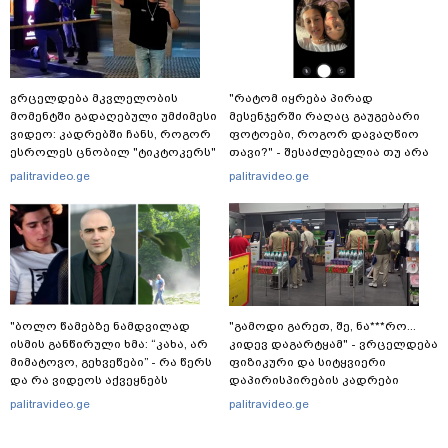
ვრცელდება მკვლელობის
"რატომ იყრება პირად
მომენტში გადაღებული უმძიმესი
მესენჯერში რაღაც გაუგებარი
ვიდეო: კადრებში ჩანს, როგორ
ფოტოები, როგორ დავაღწიო
ესროლეს ცნობილ "ტიკტოკერს"
თავი?" - შესაძლებელია თუ არა
ლაივის დროს - რას ამბობს
ამ ფუნქციის წაშლა?
palitravideo.ge
palitravideo.ge
მომხდარზე მექსიკის პოლიცია
"ბოლო წამებზე ნამდვილად
"გამოდი გარეთ, შე, ნა***რო...
ისმის განწირული ხმა: “კახა, არ
კიდევ დაგარტყამ" - ვრცელდება
მიმატოვო, გეხვეწები” - რა წერს
ფიზიკური და სიტყვიერი
და რა ვიდეოს აქვეყნებს
დაპირისპირების კადრები
ადვოკატი, ტარიელ კაკაბაძე?
სუპერმარკეტიდან
palitravideo.ge
palitravideo.ge