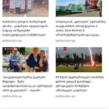
ხანძარია ლილო-მარყოფის
პოლიციამ ,,გლოვოს” კურიერზე
გზაზე - კადრები ადგილიდან,
თავდასხმის ბრალდებით 3
სადაც ამ წუთებში
პირი, მათ შორის 2
სალიკვიდაციო სამუშაოები
არასრულწლოვანი დააკავა -
მიმდინარეობს
შსს ინფორმაციას ავრცელებს
palitravideo.ge
palitravideo.ge
"ყოველთვის ჩემზე უკეთესს
24 წლის ფეხბურთელს თამაშის
მხდიდი - შენი
დროს ელვამ დაარტყა -
ავადმყოფობითაც კი აგრძელებ
ტრაგიკული მომენტის
ამის გაკეთებას" - თეონა
ამსახველი კადრები
კონტრიძე მეუღლეს ემოციურ
ტაილანდიდან მედიაში
palitravideo.ge
palitravideo.ge
"პოსტს" უძღვნის
ვრცელდება