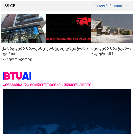
SS.GE
როგორ მოხვდე აქ
ქირავდება საოფისე
კონტენტ კრეატორი
იყიდება სასტუმრო
ფართი
ბაკურიანში
საბურთალოზე
ბიზნესისა და ტექნოლოგიების უნივერსიტეტი