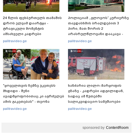
24 წლის ფეხბურთელს თამაშის
პოლიციამ ,,გლოვოს” კურიერზე
დროს ელვამ დაარტყა -
თავდასხმის ბრალდებით 3
ტრაგიკული მომენტის
პირი, მათ შორის 2
ამსახველი კადრები
არასრულწლოვანი დააკავა -
ტაილანდიდან მედიაში
შსს ინფორმაციას ავრცელებს
palitravideo.ge
palitravideo.ge
ვრცელდება
"ყოველთვის ჩემზე უკეთესს
ხანძარია ლილო-მარყოფის
მხდიდი - შენი
გზაზე - კადრები ადგილიდან,
ავადმყოფობითაც კი აგრძელებ
სადაც ამ წუთებში
ამის გაკეთებას" - თეონა
სალიკვიდაციო სამუშაოები
კონტრიძე მეუღლეს ემოციურ
მიმდინარეობს
palitravideo.ge
palitravideo.ge
"პოსტს" უძღვნის
sponsored by
ContentRoom