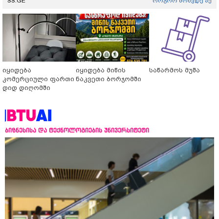
SS.GE
როგორ მოხვდე აქ
იყიდება
იყიდება მიწის
საწარმოს მუშა
კომერციული ფართი
ნაკვეთი ბორჯომში
დიდ დიღომში
ბიზნესისა და ტექნოლოგიების უნივერსიტეტი