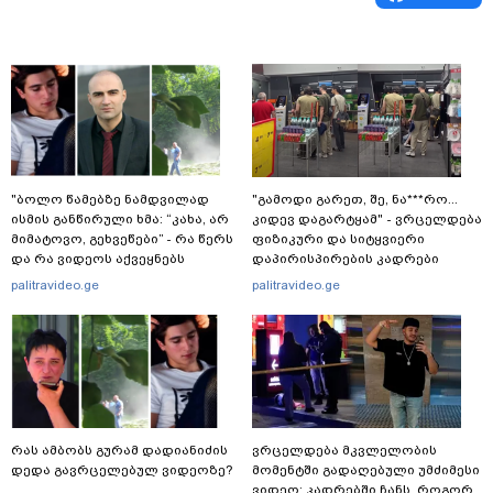
"ბოლო წამებზე ნამდვილად
"გამოდი გარეთ, შე, ნა***რო...
ისმის განწირული ხმა: “კახა, არ
კიდევ დაგარტყამ" - ვრცელდება
მიმატოვო, გეხვეწები” - რა წერს
ფიზიკური და სიტყვიერი
და რა ვიდეოს აქვეყნებს
დაპირისპირების კადრები
ადვოკატი, ტარიელ კაკაბაძე?
სუპერმარკეტიდან
palitravideo.ge
palitravideo.ge
რას ამბობს გურამ დადიანიძის
ვრცელდება მკვლელობის
დედა გავრცელებულ ვიდეოზე?
მომენტში გადაღებული უმძიმესი
ვიდეო: კადრებში ჩანს, როგორ