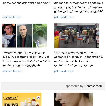
დედა გავრცელებულ ვიდეოზე?
მომენტში გადაღებული უმძიმესი
ვიდეო: კადრებში ჩანს, როგორ
ესროლეს ცნობილ "ტიკტოკერს"
ლაივის დროს - რას ამბობს
palitravideo.ge
palitravideo.ge
მომხდარზე მექსიკის პოლიცია
"ბოლო წამებზე ნამდვილად
"გამოდი გარეთ, შე, ნა***რო...
ისმის განწირული ხმა: “კახა, არ
კიდევ დაგარტყამ" - ვრცელდება
მიმატოვო, გეხვეწები” - რა წერს
ფიზიკური და სიტყვიერი
და რა ვიდეოს აქვეყნებს
დაპირისპირების კადრები
ადვოკატი, ტარიელ კაკაბაძე?
სუპერმარკეტიდან
palitravideo.ge
palitravideo.ge
sponsored by
ContentRoom