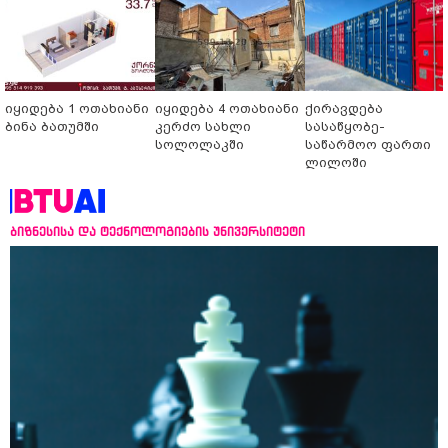
იყიდება 1 ოთახიანი
იყიდება 4 ოთახიანი
ქირავდება
ბინა ბათუმში
კერძო სახლი
სასაწყობე-
სოლოლაკში
საწარმოო ფართი
ლილოში
ბიზნესისა და ტექნოლოგიების უნივერსიტეტი